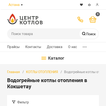
Астана
0
Поиск
...
Телефоны
Прайсы
Контакты
Доставка
О нас
Каталог
8 (7172) 432-989
Главная
КОТЛЫ ОТОПЛЕНИЯ
Водогрейные котлы отопл
+7 700 580 8223
Водогрейные котлы отопления в
+7 701 526 30 97
Кокшетау
WhatsApp
Фильтр
Заказать звонок