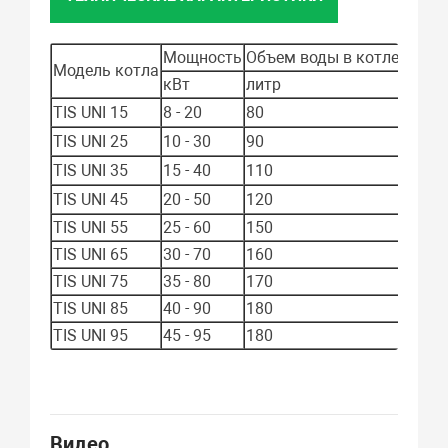
Мощность
Объем воды в котле
Подк
Модель котла
кВт
литр
дюйм
1
TIS UNI 15
8 - 20
80
½
1
TIS UNI 25
10 - 30
90
½
1
TIS UNI 35
15 - 40
110
½
1
TIS UNI 45
20 - 50
120
½
TIS UNI 55
25 - 60
150
2
TIS UNI 65
30 - 70
160
2
TIS UNI 75
35 - 80
170
2
TIS UNI 85
40 - 90
180
2
TIS UNI 95
45 - 95
180
2
Видео