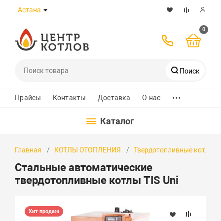
Астана
0
Поиск
...
Телефоны
Прайсы
Контакты
Доставка
О нас
Каталог
8 (7172) 432-989
Главная
КОТЛЫ ОТОПЛЕНИЯ
Твердотопливные котлы
+7 700 580 8223
Стальные автоматические
+7 701 526 30 97
твердотопливные котлы TIS Uni
WhatsApp
Хит продаж
Заказать звонок