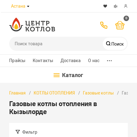
Астана
0
Поиск
...
Телефоны
Прайсы
Контакты
Доставка
О нас
Каталог
8 (7172) 432-989
Главная
КОТЛЫ ОТОПЛЕНИЯ
Газовые котлы
Газовы
+7 700 580 8223
Газовые котлы отопления в
+7 701 526 30 97
Кызылорде
WhatsApp
Фильтр
Заказать звонок