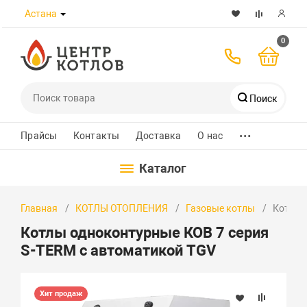
Астана
0
Поиск
...
Телефоны
Прайсы
Контакты
Доставка
О нас
Каталог
8 (7172) 432-989
Главная
КОТЛЫ ОТОПЛЕНИЯ
Газовые котлы
Котлы 
+7 700 580 8223
Котлы одноконтурные КОВ 7 серия
+7 701 526 30 97
S-TERM с автоматикой TGV
WhatsApp
Хит продаж
Заказать звонок