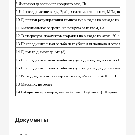
8 Диапазон давлений природного газа, Па
9 Рабочее давление воды, Р
, в системе отопления, МПа, не более
раб.
°
10 Диапазон регулирования температуры воды на выходе из котла,
С
11 Максимальное разрежение воздуха за котлом, Па
12 Температура продуктов сгорания на выходе из котла,
С, не менее
°
13 Присоединительная резьба патрубков для подвода и отвода воды
14 Диаметр дымохода, мм
(d)
15 Присоединительная резьба штуцера для подвода газа по ГОСТ 63
16 Присоединительная резьба штуцеров для подвода и отвода санит
17 Расход воды для санитарных нужд, л/мин. при
At=
35 ° С
18 Масса, кг, не более
19 Габаритные размеры, мм, не более:
- Глубина (Б) - Ширина - Высота (
Документы