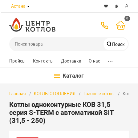
Астана
0
Поиск
...
Телефоны
Прайсы
Контакты
Доставка
О нас
Каталог
8 (7172) 432-989
Главная
КОТЛЫ ОТОПЛЕНИЯ
Газовые котлы
Котлы о
+7 700 580 8223
Котлы одноконтурные КОВ 31,5
+7 701 526 30 97
серия S-TERM с автоматикой SIT
WhatsApp
(31,5 - 250)
Заказать звонок