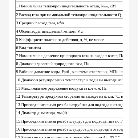
1 Номинальная теплопроизводительность котла,
N
,
кВт
hom
3
2
Расход газа при номинальной теплопроизводительности
Q,
нм
/ч
3
3
Средний расход газа, м
/ч
4 Объем воды, вмещаемый котлом, V, л
5 Коэффициент полезного действия, п, %, не менее
6 Вид топлива
7 Номинальное давление природного газа на входе в котел, Па
8 Диапазон давлений природного газа, Па
9 Рабочее давление воды, Р
, в системе отопления, МПа, не более
раб.
°
10 Диапазон регулирования температуры воды на выходе из котла,
С
11 Максимальное разрежение воздуха за котлом, Па
12 Температура продуктов сгорания на выходе из котла,
С, не менее
°
13 Присоединительная резьба патрубков для подвода и отвода воды
14 Диаметр дымохода, мм
(d)
15 Присоединительная резьба штуцера для подвода газа по ГОСТ 63
16 Присоединительная резьба штуцеров для подвода и отвода санит
17 Расход воды для санитарных нужд, л/мин. при
At=
35 ° С