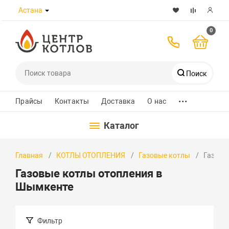
Астана
0
Поиск
...
Телефоны
Прайсы
Контакты
Доставка
О нас
Каталог
8 (7172) 432-989
Главная
КОТЛЫ ОТОПЛЕНИЯ
Газовые котлы
Газовы
+7 700 580 8223
Газовые котлы отопления в
+7 701 526 30 97
Шымкенте
WhatsApp
Фильтр
Заказать звонок