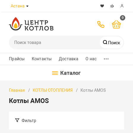
Астана
0
Поиск
...
Телефоны
Прайсы
Контакты
Доставка
О нас
Каталог
8 (7172) 432-989
Главная
КОТЛЫ ОТОПЛЕНИЯ
Котлы AMOS
+7 700 580 8223
Котлы AMOS
+7 701 526 30 97
WhatsApp
Фильтр
Заказать звонок