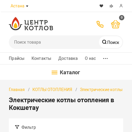
Астана
0
Поиск
...
Телефоны
Прайсы
Контакты
Доставка
О нас
Каталог
8 (7172) 432-989
Главная
КОТЛЫ ОТОПЛЕНИЯ
Электрические котлы
+7 700 580 8223
Электрические котлы отопления в
+7 701 526 30 97
Кокшетау
WhatsApp
Фильтр
Заказать звонок