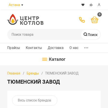
Астана
0
Поиск
...
Телефоны
Прайсы
Контакты
Доставка
О нас
Каталог
8 (7172) 432-989
Главная
Бренды
ТЮМЕНСКИЙ ЗАВОД
+7 700 580 8223
ТЮМЕНСКИЙ ЗАВОД
+7 701 526 30 97
WhatsApp
Весь список брендов
Заказать звонок