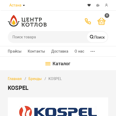
Астана
0
Поиск
...
Телефоны
Прайсы
Контакты
Доставка
О нас
Каталог
8 (7172) 432-989
Главная
Бренды
KOSPEL
+7 700 580 8223
KOSPEL
+7 701 526 30 97
WhatsApp
Заказать звонок